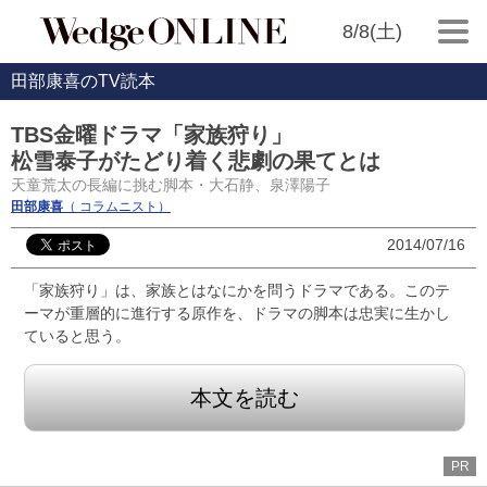
8/8(土)
田部康喜のTV読本
TBS金曜ドラマ「家族狩り」
松雪泰子がたどり着く悲劇の果てとは
天童荒太の長編に挑む脚本・大石静、泉澤陽子
田部康喜
（ コラムニスト）
2014/07/16
「家族狩り」は、家族とはなにかを問うドラマである。このテ
ーマが重層的に進行する原作を、ドラマの脚本は忠実に生かし
ていると思う。
本文を読む
PR