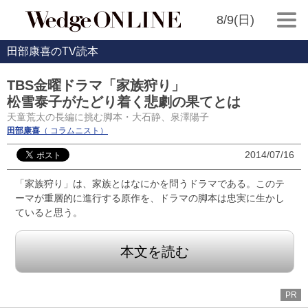
8/9(日)
田部康喜のTV読本
TBS金曜ドラマ「家族狩り」
松雪泰子がたどり着く悲劇の果てとは
天童荒太の長編に挑む脚本・大石静、泉澤陽子
田部康喜
（ コラムニスト）
2014/07/16
「家族狩り」は、家族とはなにかを問うドラマである。このテ
ーマが重層的に進行する原作を、ドラマの脚本は忠実に生かし
ていると思う。
本文を読む
PR