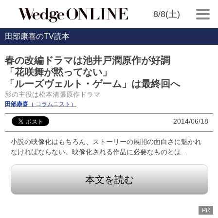
8/8(土)
田部康喜のTV読本
春の改編ドラマは池井戸潤原作が好調
「花咲舞が黙ってない」
「ルーズヴェルト・ゲーム」は最終回へ
影の主役は松本清張原作ドラマ
田部康喜
（ コラムニスト）
2014/06/18
小説の映像化はもちろん、ストーリーの展開の面白さに魅かれ
なければならない。映像化される作品に必要なものとは…
本文を読む
PR