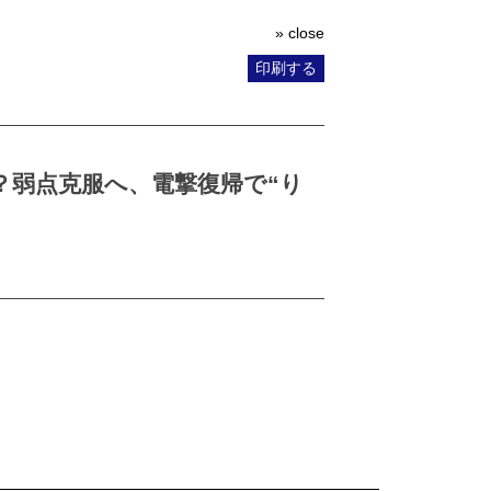
» close
印刷する
？弱点克服へ、電撃復帰で“り