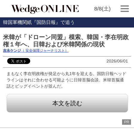
8/8(土)
韓国軍機関紙『国防日報』で追う
米韓が「ドローン同盟」模索、韓国・李在明政
権１年へ、日韓および米韓関係の現状
吉永ケンジ
（ 安全保障ジャーナリスト）
2026/06/01
まもなく李在明政権が発足から丸1年を迎える。国防日報ヘッド
ラインはそれに合わせる可能ように日韓首脳会談、米韓首脳通
話とビッグイベントが並んだ。
本文を読む
PR