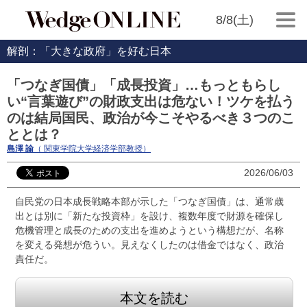
8/8(土)
解剖：「大きな政府」を好む日本
「つなぎ国債」「成長投資」…もっともらし
い“言葉遊び”の財政支出は危ない！ツケを払う
のは結局国民、政治が今こそやるべき３つのこ
ととは？
島澤 諭
（ 関東学院大学経済学部教授）
2026/06/03
自民党の日本成長戦略本部が示した「つなぎ国債」は、通常歳
出とは別に「新たな投資枠」を設け、複数年度で財源を確保し
危機管理と成長のための支出を進めようという構想だが、名称
を変える発想が危うい。見えなくしたのは借金ではなく、政治
責任だ。
本文を読む