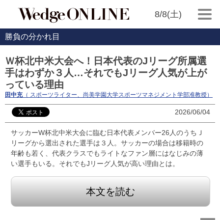
8/8(土)
勝負の分かれ目
Ｗ杯北中米大会へ！日本代表のJリーグ所属選
手はわずか３人…それでもJリーグ人気が上が
っている理由
田中充
（ スポーツライター、尚美学園大学スポーツマネジメント学部准教授）
2026/06/04
サッカーW杯北中米大会に臨む日本代表メンバー26人のうちＪ
リーグから選出された選手は３人。サッカーの場合は移籍時の
年齢も若く、代表クラスでもライトなファン層にはなじみの薄
い選手もいる。それでもJリーグ人気が高い理由とは。
本文を読む