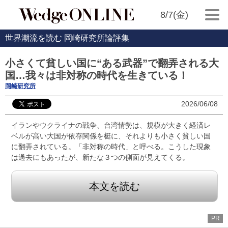
8/7(金)
世界潮流を読む 岡崎研究所論評集
小さくて貧しい国に“ある武器”で翻弄される大
国…我々は非対称の時代を生きている！
岡崎研究所
2026/06/08
イランやウクライナの戦争、台湾情勢は、規模が大きく経済レ
ベルが高い大国が依存関係を梃に、それよりも小さく貧しい国
に翻弄されている。「非対称の時代」と呼べる。こうした現象
は過去にもあったが、新たな３つの側面が見えてくる。
本文を読む
PR