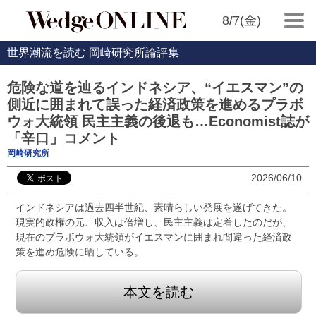
8/7(金)
世界潮流を読む 岡崎研究所論評集
危険な道を辿るインドネシア、“イエスマン”の
側近に囲まれて誤った経済政策を進めるプラボ
ウォ大統領 民主主義の後退も…Economist誌が
「辛口」コメント
岡崎研究所
2026/06/10
インドネシアは過去四半世紀、素晴らしい発展を遂げてきた。
現実的政権の元、収入は倍増し、民主主義は定着したのだが、
現在のプラボウォ大統領がイエスマンに囲まれ間違った経済政
策を進め危険に晒している。
本文を読む