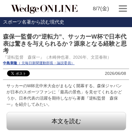
8/7(金)
スポーツ名著から読む現代史
森保一監督の“逆転力”、サッカーW杯で日本代
表は驚きを与えられるか？源泉となる経験と思
考
『逆転監督 森保一』（木崎伸也著、2026年、文芸春秋）
中島章隆
（ 元毎日新聞運動部長・論説委員）
2026/06/08
サッカーのW杯北中米大会がまもなく開幕する。森保ジャパン
が日本のスポーツファンに「最高の景色」を見せてくれるかど
うか。日本代表の活躍を期待しながら著書『逆転監督 森保
一』を紹介してみたい。
本文を読む