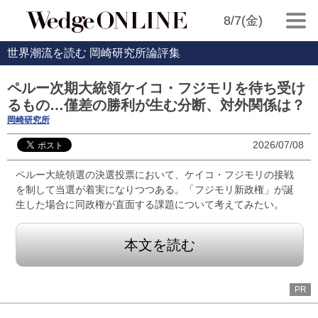
8/7(金)
世界潮流を読む 岡崎研究所論評集
ペルー次期大統領ケイコ・フジモリを待ち受け
るもの…僅差の勝利が生む分断、対外関係は？
岡崎研究所
2026/07/08
ペルー大統領選の決選投票において、ケイコ・フジモリの接戦
を制して当選が着実になりつつある。「フジモリ新政権」が誕
生した場合に同政権が直面する課題について考えてみたい。
本文を読む
PR