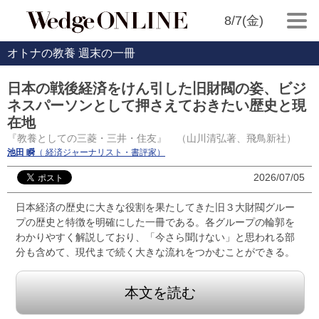
8/7(金)
オトナの教養 週末の一冊
日本の戦後経済をけん引した旧財閥の姿、ビジ
ネスパーソンとして押さえておきたい歴史と現
在地
『教養としての三菱・三井・住友』 （山川清弘著、飛鳥新社）
池田 瞬
（ 経済ジャーナリスト・書評家）
2026/07/05
日本経済の歴史に大きな役割を果たしてきた旧３大財閥グルー
プの歴史と特徴を明確にした一冊である。各グループの輪郭を
わかりやすく解説しており、「今さら聞けない」と思われる部
分も含めて、現代まで続く大きな流れをつかむことができる。
本文を読む