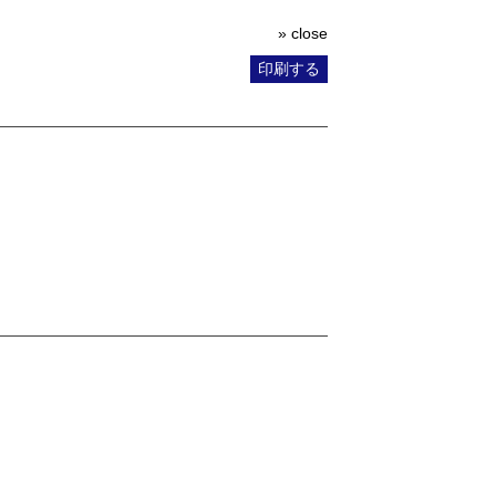
» close
印刷する