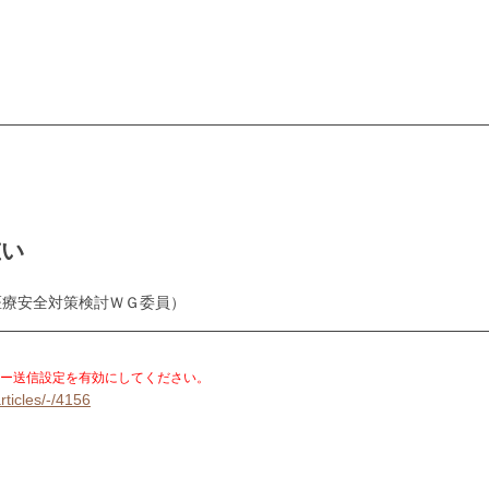
重い
医療安全対策検討ＷＧ委員）
。
ー送信設定を有効にしてください。
rticles/-/4156