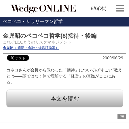
8/6(木)
ペコペコ・サラリーマン哲学
金児昭のペコペコ哲学(8)接待・後編
これぞほんとうのリスクマネジメント
金児昭
（ 経済・金融・経営評論家）
2009/06/29
カネコさんが会長から教わった「接待」についての"すごい"教え
とは――頭ではなく体で理解する「経営」の真髄がここにあ
る。
本文を読む
PR