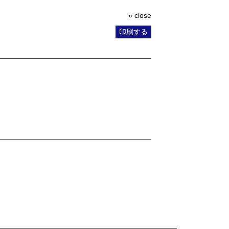
» close
印刷する