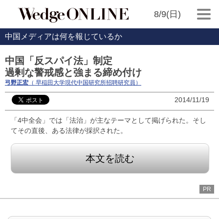
8/9(日)
中国メディアは何を報じているか
中国「反スパイ法」制定
過剰な警戒感と強まる締め付け
弓野正宏
（ 早稲田大学現代中国研究所招聘研究員）
2014/11/19
「4中全会」では「法治」が主なテーマとして掲げられた。そし
てその直後、ある法律が採択された。
本文を読む
PR