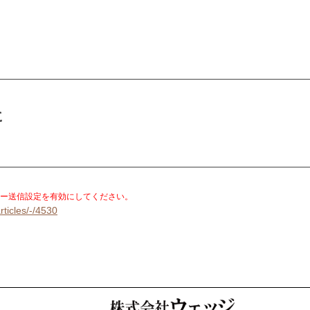
に
。
ー送信設定を有効にしてください。
rticles/-/4530