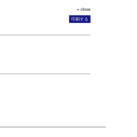
» close
印刷する