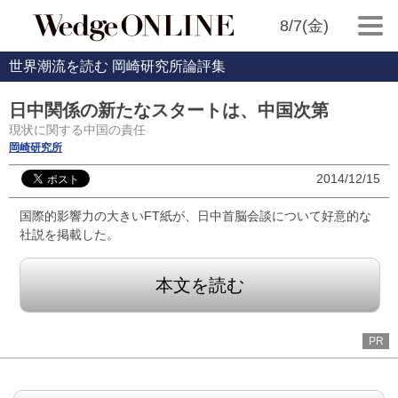
8/7(金)
世界潮流を読む 岡崎研究所論評集
日中関係の新たなスタートは、中国次第
現状に関する中国の責任
岡崎研究所
2014/12/15
国際的影響力の大きいFT紙が、日中首脳会談について好意的な
社説を掲載した。
本文を読む
PR