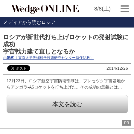
8/8(土)
メディアから読むロシア
ロシアが新世代打ち上げロケットの発射試験に
成功
宇宙戦力建て直しとなるか
小泉悠
（ 東京大学先端科学技術研究センター特任助教）
2014/12/26
12月23日、ロシア航空宇宙防衛部隊は、プレセツク宇宙基地か
らアンガラ-A5ロケットを打ち上げた。その成功の意義とは…
本文を読む
PR