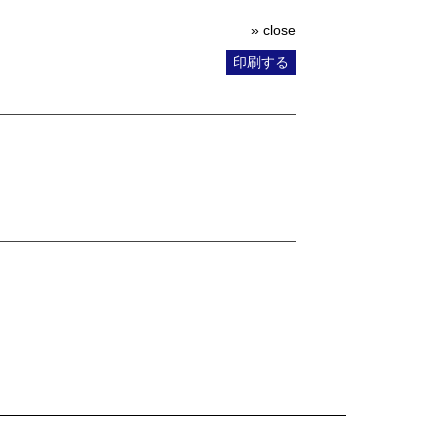
» close
印刷する