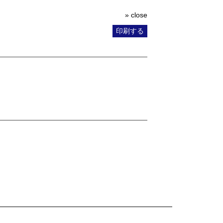
» close
印刷する