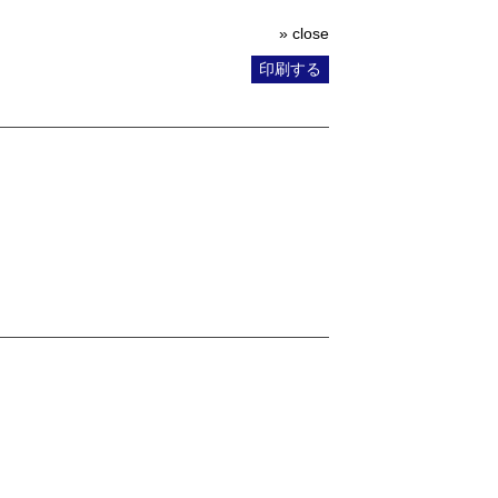
» close
印刷する