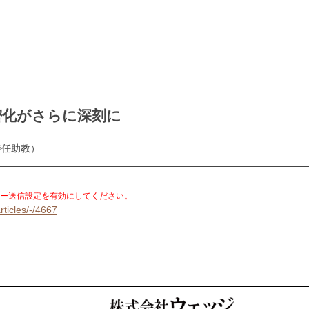
密化がさらに深刻に
特任助教）
。
ー送信設定を有効にしてください。
rticles/-/4667