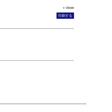
» close
印刷する