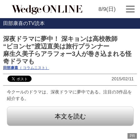
8/9(日)
田部康喜のTV読本
深夜ドラマに夢中！ 深キョンは高校教師
“ビヨンセ”渡辺直美は旅行プランナー
麻生久美子らアラフォー3人が巻き込まれる怪
奇ドラマも
田部康喜
（ コラムニスト）
2015/02/11
今クールのドラマは、深夜ドラマに夢中である。注目の3作品を
紹介する。
本文を読む
PR