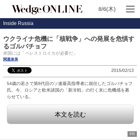
8/6(木)
Inside Russia
ウクライナ危機に「核戦争」への発展を危惧す
るゴルバチョフ
米国には「ペレストロイカが必要だ」
関屋泉美
2015/02/13
54歳の若さで第8代目のソ連最高指導者に就任したゴルバチョフ
氏。今、ロシアと欧米諸国の「新冷戦」の行く末に危機感を募
らせている。
本文を読む
PR