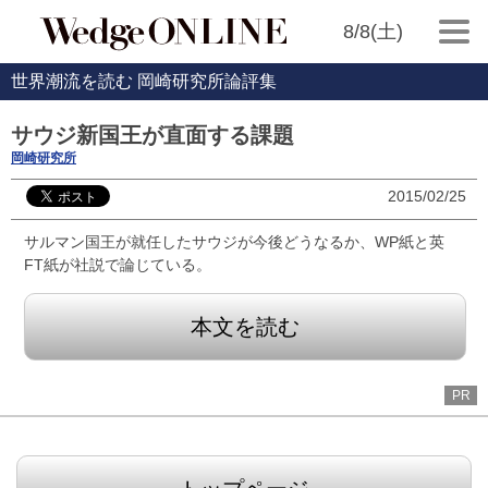
8/8(土)
世界潮流を読む 岡崎研究所論評集
サウジ新国王が直面する課題
岡崎研究所
2015/02/25
サルマン国王が就任したサウジが今後どうなるか、WP紙と英
FT紙が社説で論じている。
本文を読む
PR