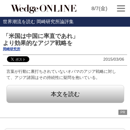
8/7(金)
世界潮流を読む 岡崎研究所論評集
「米国は中国に率直であれ」
より効果的なアジア戦略を
岡崎研究所
2015/03/06
言葉が行動に裏打ちされていないオバマのアジア戦略に対し
て、アジア諸国はその持続性に疑問を抱いている。
本文を読む
PR