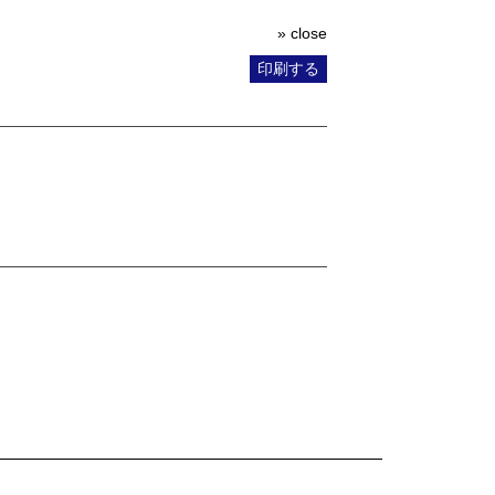
» close
印刷する