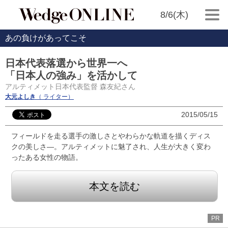
8/6(木)
あの負けがあってこそ
日本代表落選から世界一へ
「日本人の強み」を活かして
アルティメット日本代表監督 森友紀さん
大元よしき
（ ライター）
2015/05/15
フィールドを走る選手の激しさとやわらかな軌道を描くディス
クの美しさ―。アルティメットに魅了され、人生が大きく変わ
ったある女性の物語。
本文を読む
PR