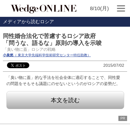
8/10(月)
メディアから読むロシア
同性婚合法化で苦慮するロシア政府
「問うな、語るな」原則の導入を示唆
「臭い物に蓋」ロシアの戦略
小泉悠
（ 東京大学先端科学技術研究センター特任助教）
2015/07/02
「臭い物に蓋」的な手法を社会全体に適応することで、同性愛
の問題をそもそも議題にのせないというのがロシアの姿勢だ。
本文を読む
PR