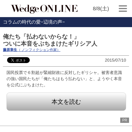
8/8(土)
コラムの時代の愛−辺境の声−
俺たち「払わないからな！」
ついに本音をぶちまけたギリシア人
藤原章生
（ ノンフィクション作家）
2015/07/10
国民投票で６割超が緊縮財政に反対したギリシャ。被害者意識
の強い国民たちが「俺たちはもう払わない」と、ようやく本音
を公式にぶちまけた。
本文を読む
PR