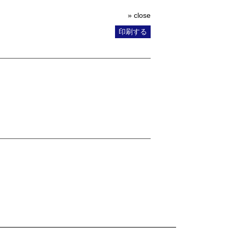
» close
印刷する