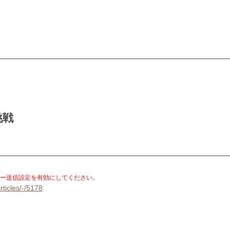
挑戦
。
ー送信設定を有効にしてください。
rticles/-/5178