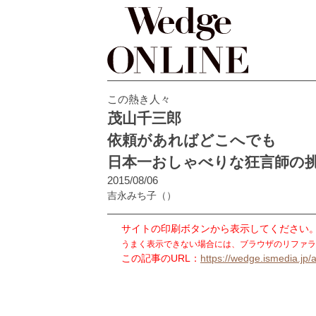
この熱き人々
茂山千三郎
依頼があればどこへでも
日本一おしゃべりな狂言師の
2015/08/06
吉永みち子
（）
サイトの印刷ボタンから表示してください
うまく表示できない場合には、ブラウザのリファラ
この記事のURL：
https://wedge.ismedia.jp/a