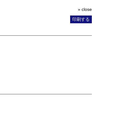
» close
印刷する