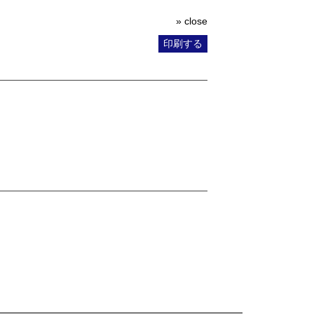
» close
印刷する