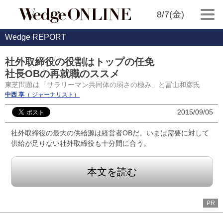
8/7(金)
Wedge REPORT
社外取締役の役割はトップの任免
社長OBの再就職のススメ
東芝問題は「サラリーマン共同体の弱さの極み」と冨山和彦氏
中西 享
（ ジャーナリスト）
2015/09/05
社外取締役の最大の供給源は経営者OBだ。いまは需要に対して
供給が足りない社外取締役も十分間に合う。
本文を読む
PR