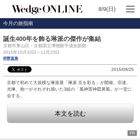
8/9(日)
今月の旅指南
誕生400年を飾る琳派の傑作が集結
京都市東山区・京都国立博物館平成知新館
2015年10月10日～11月23日
狩野直美
2015/09/25
京都で初めて大規模な琳派展「琳派 京を彩る」が開催。宗達、
光琳、抱一がそれぞれ描いた3組の「風神雷神図屏風」が一堂に
会する。
本文を読む
PR