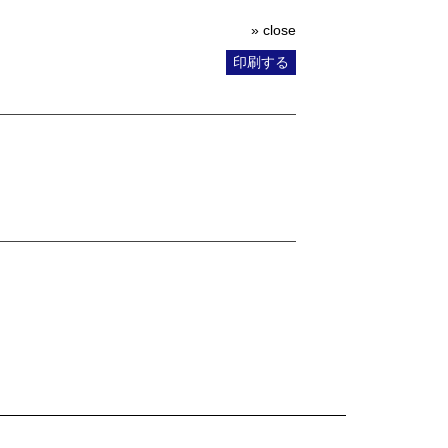
» close
印刷する