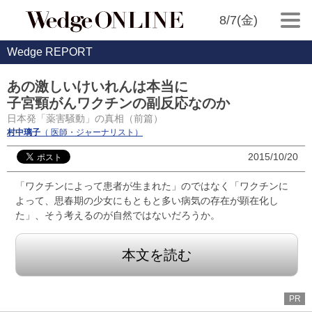
8/7(金)
Wedge REPORT
あの激しいけいれんは本当に
子宮頸がんワクチンの副反応なのか
日本発「薬害騒動」の真相（前篇）
村中璃子
（ 医師・ジャーナリスト）
2015/10/20
「ワクチンによって患者が生まれた」のではなく「ワクチンに
よって、思春期の少女にもともと多い病気の存在が顕在化し
た」、そう考えるのが自然ではないだろうか。
本文を読む
PR