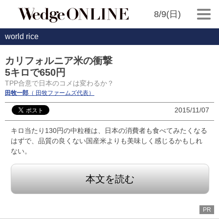
8/9(日)
world rice
カリフォルニア米の衝撃
5キロで650円
TPP合意で日本のコメは変わるか？
田牧一郎
（ 田牧ファームズ代表）
2015/11/07
キロ当たり130円の中粒種は、日本の消費者も食べてみたくなる
はずで、品質の良くない国産米よりも美味しく感じるかもしれ
ない。
本文を読む
PR