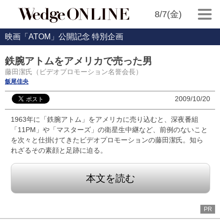
8/7(金)
映画「ATOM」公開記念 特別企画
鉄腕アトムをアメリカで売った男
藤田潔氏（ビデオプロモーション名誉会長）
飯尾佳央
2009/10/20
1963年に「鉄腕アトム」をアメリカに売り込むと、深夜番組
「11PM」や「マスターズ」の衛星生中継など、前例のないこと
を次々と仕掛けてきたビデオプロモーションの藤田潔氏。知ら
れざるその素顔と足跡に迫る。
本文を読む
PR