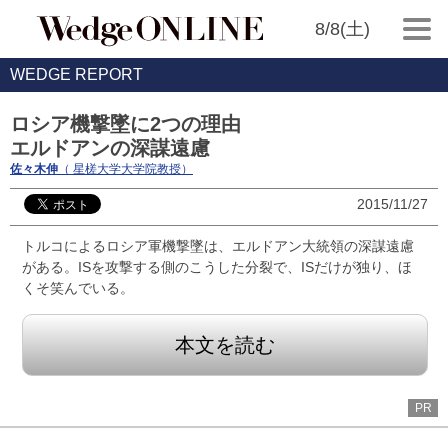
8/8(土)
WEDGE REPORT
ロシア機撃墜に2つの理由
エルドアンの深謀遠慮
佐々木伸
（ 星槎大学大学院教授）
2015/11/27
トルコによるロシア軍機撃墜は、エルドアン大統領の深謀遠慮
がある。ISを攻撃する側のこうした分裂で、ISだけが独り、ほ
くそ笑んでいる。
本文を読む
PR