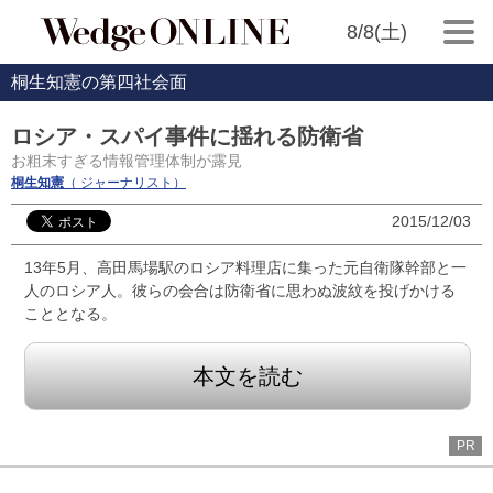
8/8(土)
桐生知憲の第四社会面
ロシア・スパイ事件に揺れる防衛省
お粗末すぎる情報管理体制が露見
桐生知憲
（ ジャーナリスト）
2015/12/03
13年5月、高田馬場駅のロシア料理店に集った元自衛隊幹部と一
人のロシア人。彼らの会合は防衛省に思わぬ波紋を投げかける
こととなる。
本文を読む
PR