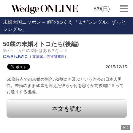
8/9(日)
未婚大国ニッポン～“絆”のゆくえ 「まだシングル、ずっと
シングル」
50歳の未婚オトコたち(後編)
第7回 人生の逆転はある？ない？
にらさわあきこ
（ 文筆家、美容研究家）
2015/12/15
50歳時点での未婚の割合が2割にも及ぶという昨今の日本人男
性。未婚のまま50歳を迎えた彼らが何を思うか前後編に亘って
お送りする後編。
本文を読む
PR