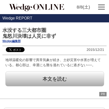
8/8(土)
Wedge REPORT
水没する三大都市圏
鬼怒川決壊は人災に非ず
Wedge編集部
2015/12/21
地球温暖化の影響で異常気象が続き、土砂災害や水害が増えて
いる。都心部は、幸運にも難を逃れているに過ぎない──。
本文を読む
PR