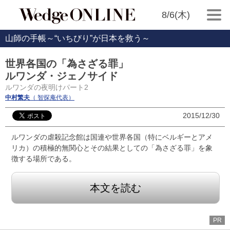
8/6(木)
山師の手帳～“いちびり”が日本を救う～
世界各国の「為さざる罪」
ルワンダ・ジェノサイド
ルワンダの夜明けパート2
中村繁夫
（ 智探庵代表）
2015/12/30
ルワンダの虐殺記念館は国連や世界各国（特にベルギーとアメ
リカ）の積極的無関心とその結果としての「為さざる罪」を象
徴する場所である。
本文を読む
PR