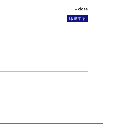
» close
印刷する