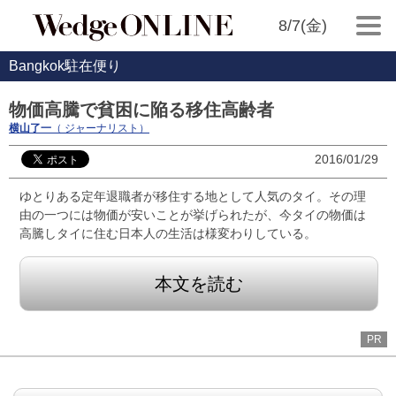
8/7(金)
Bangkok駐在便り
物価高騰で貧困に陥る移住高齢者
横山了一
（ ジャーナリスト）
2016/01/29
ゆとりある定年退職者が移住する地として人気のタイ。その理
由の一つには物価が安いことが挙げられたが、今タイの物価は
高騰しタイに住む日本人の生活は様変わりしている。
本文を読む
PR