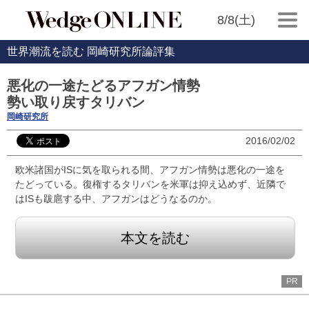
8/8(土)
世界潮流を読む 岡崎研究所論評集
悪化の一途たどるアフガン情勢
勢い取り戻すタリバン
岡崎研究所
2016/02/02
欧米諸国がISに気を取られる間、アフガン情勢は悪化の一途を
たどっている。復権するタリバンを米軍は抑え込めず、近隣で
はISも跋扈する中、アフガンはどうなるのか。
本文を読む
PR