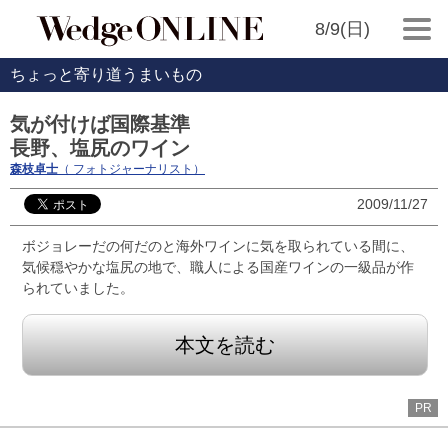
8/9(日)
ちょっと寄り道うまいもの
気が付けば国際基準
長野、塩尻のワイン
森枝卓士
（ フォトジャーナリスト）
2009/11/27
ボジョレーだの何だのと海外ワインに気を取られている間に、
気候穏やかな塩尻の地で、職人による国産ワインの一級品が作
られていました。
本文を読む
PR