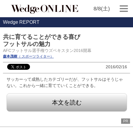
8/8(土)
Wedge REPORT
共に育てることができる喜び
フットサルの魅力
AFCフットサル選手権ウズベキスタン2016開幕
森本茂樹
（ スポーツライター）
2016/02/16
サッカーって成熟したカテゴリーだが、フットサルはそうじゃ
ない。これから一緒に育てていくことができる。
本文を読む
PR